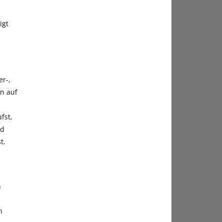
igt
er-,
n auf
fst,
nd
t.
n
n