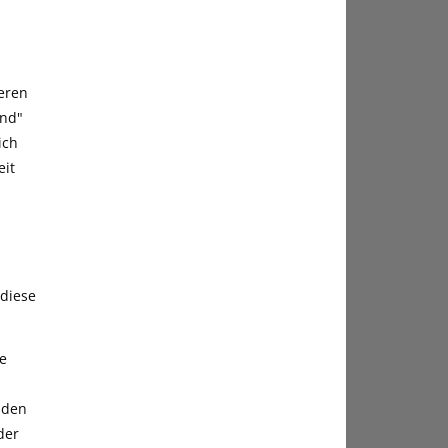
deren
ind"
ich
eit
 diese
e
äden
der