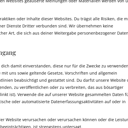
esen Websites geäußerte Meinungen oder Materialien werden von 
aktiken oder Inhalte dieser Websites. Du trägst alle Risiken, die m
er Dienste Dritter verbunden sind. Wir übernehmen keine
icher Art, die sich aus deiner Weitergabe personenbezogener Date
mgang
 dich damit einverstanden, diese nur für die Zwecke zu verwenden
 mit uns sowie geltende Gesetze, Vorschriften und allgemein
linien beabsichtigt und gestattet sind. Du darfst unsere Website 
nden, zu veröffentlichen oder zu verbreiten, das aus bösartiger
linkt ist). Verwende die auf unserer Website gesammelten Daten f
tische oder automatisierte Datenerfassungsaktivitäten auf oder in
 der Website verursachen oder verursachen können oder die Leistu
beeinträchtigen, ist strengstens untersagt.