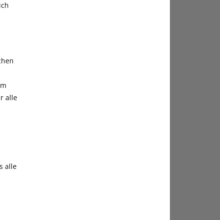
ich
chen
um
r alle
 alle