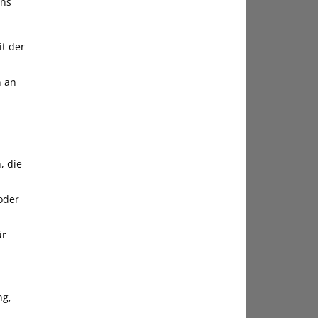
uns
it der
n an
, die
oder
ür
ng,