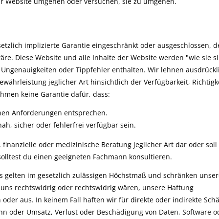
 Website umgehen oder versuchen, sie zu umgehen.
setzlich implizierte Garantie eingeschränkt oder ausgeschlossen, 
re. Diese Website und alle Inhalte der Website werden "wie sie s
 Ungenauigkeiten oder Tippfehler enthalten. Wir lehnen ausdrückl
währleistung jeglicher Art hinsichtlich der Verfügbarkeit, Richtigk
ehmen keine Garantie dafür, dass:
inen Anforderungen entsprechen.
h, sicher oder fehlerfrei verfügbar sein.
, finanzielle oder medizinische Beratung jeglicher Art dar oder soll
solltest du einen geeigneten Fachmann konsultieren.
s gelten im gesetzlich zulässigen Höchstmaß und schränken unser
 uns rechtswidrig oder rechtswidrig wären, unsere Haftung
oder aus. In keinem Fall haften wir für direkte oder indirekte Sch
nn oder Umsatz, Verlust oder Beschädigung von Daten, Software o