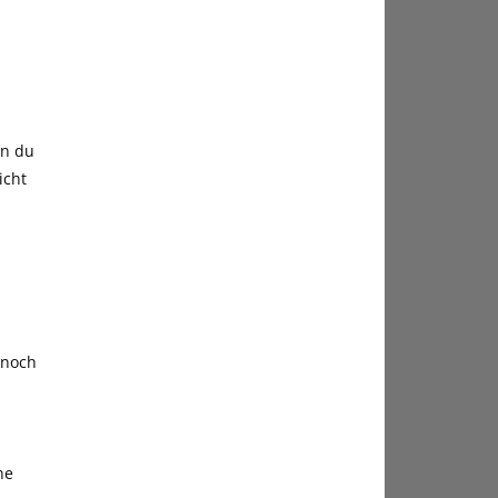
n
nn du
icht
 noch
ne