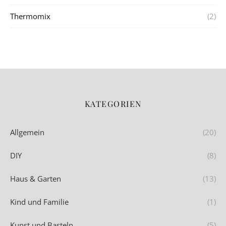
Thermomix
(2)
KATEGORIEN
Allgemein
(20)
DIY
(8)
Haus & Garten
(13)
Kind und Familie
(1)
Kunst und Basteln
(5)