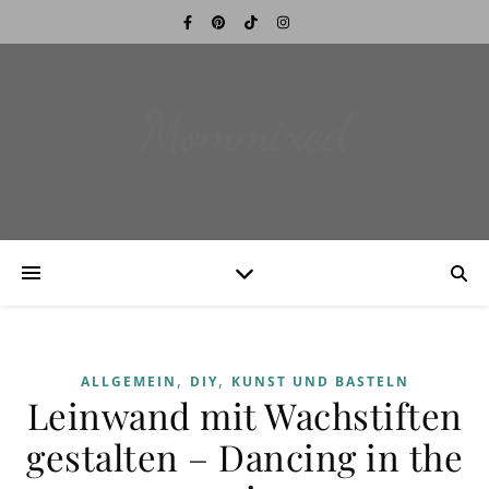
Mommixed
,
,
ALLGEMEIN
DIY
KUNST UND BASTELN
Leinwand mit Wachstiften
gestalten – Dancing in the