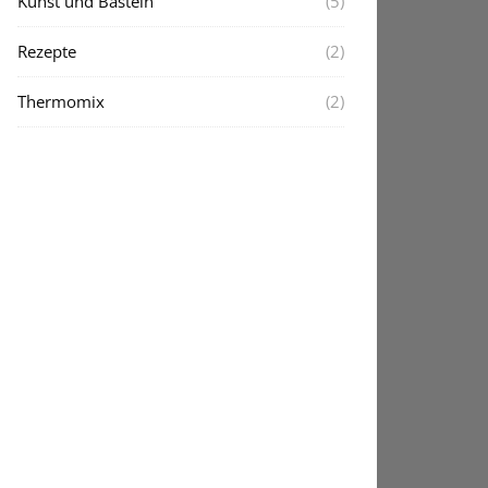
Kunst und Basteln
(5)
Rezepte
(2)
Thermomix
(2)