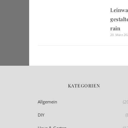
Leinwa
gestalt
rain
20. März 20
KATEGORIEN
Allgemein
(2
DIY
(
Haus & Garten
(1