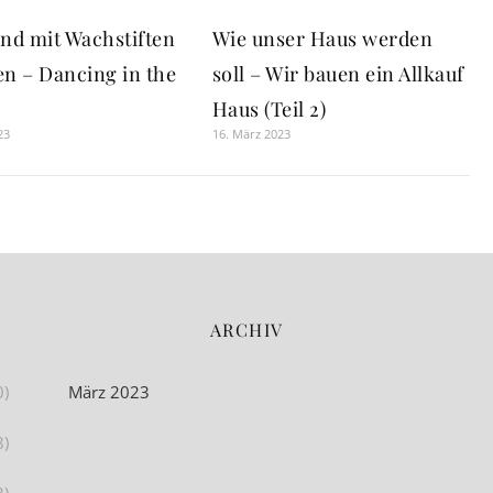
nd mit Wachstiften
Wie unser Haus werden
en – Dancing in the
soll – Wir bauen ein Allkauf
Haus (Teil 2)
23
16. März 2023
ARCHIV
0)
März 2023
8)
3)