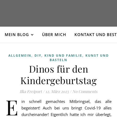
MEIN BLOG
ÜBER MICH
KONTAKT UND BES
,
,
,
ALLGEMEIN
DIY
KIND UND FAMILIE
KUNST UND
BASTELN
Dinos für den
Kindergeburtstag
Ilka Freiport
/
12. März 2023
/
No Comments
E
in schnell gemachtes Mitbringsel, das alle
begeistert! Auch bei uns bringt Covid-19 alles
durcheinander! Eigentlich hatte ich mir überlegt,