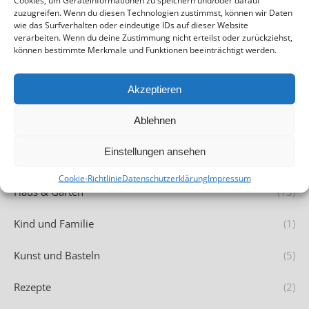
Cookies, um Geräteinformationen zu speichern und/oder darauf
zuzugreifen. Wenn du diesen Technologien zustimmst, können wir Daten
wie das Surfverhalten oder eindeutige IDs auf dieser Website
verarbeiten. Wenn du deine Zustimmung nicht erteilst oder zurückziehst,
können bestimmte Merkmale und Funktionen beeinträchtigt werden.
KATEGORIEN
Akzeptieren
Ablehnen
Allgemein
(20)
Einstellungen ansehen
DIY
(8)
Cookie-Richtlinie
Datenschutzerklärung
Impressum
Haus & Garten
(13)
Kind und Familie
(1)
Kunst und Basteln
(5)
Rezepte
(2)