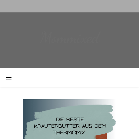
Mommixed