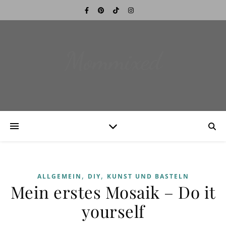
Mommixed
,
,
ALLGEMEIN
DIY
KUNST UND BASTELN
Mein erstes Mosaik – Do it
yourself