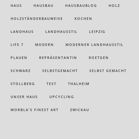
HAUS
HAUSBAU
HAUSBAUBLOG
HOLZ
HOLZSTÄNDERBAUWEISE
KOCHEN
LANDHAUS
LANDHAUSSTIL
LEIPZIG
LIFE 7
MODERN
MODERNER LANDHAUSSTIL
PLAUEN
REPRÄSENTANTIN
ROETGEN
SCHWARZ
SELBSTGEMACHT
SELBST GEMACHT
STOLLBERG
TEST
THALHEIM
UNSER HAUS
UPCYCLING
WORBLA'S FINEST ART
ZWICKAU