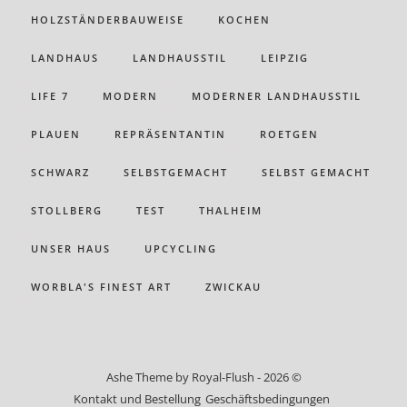
HOLZSTÄNDERBAUWEISE
KOCHEN
LANDHAUS
LANDHAUSSTIL
LEIPZIG
LIFE 7
MODERN
MODERNER LANDHAUSSTIL
PLAUEN
REPRÄSENTANTIN
ROETGEN
SCHWARZ
SELBSTGEMACHT
SELBST GEMACHT
STOLLBERG
TEST
THALHEIM
UNSER HAUS
UPCYCLING
WORBLA'S FINEST ART
ZWICKAU
Ashe Theme by Royal-Flush - 2026 ©
Kontakt und Bestellung
Geschäftsbedingungen