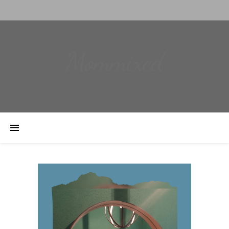
Mommixed