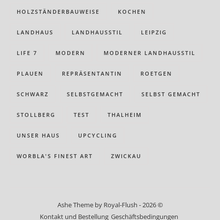
HOLZSTÄNDERBAUWEISE
KOCHEN
LANDHAUS
LANDHAUSSTIL
LEIPZIG
LIFE 7
MODERN
MODERNER LANDHAUSSTIL
PLAUEN
REPRÄSENTANTIN
ROETGEN
SCHWARZ
SELBSTGEMACHT
SELBST GEMACHT
STOLLBERG
TEST
THALHEIM
UNSER HAUS
UPCYCLING
WORBLA'S FINEST ART
ZWICKAU
Ashe Theme by Royal-Flush - 2026 ©
Kontakt und Bestellung
Geschäftsbedingungen