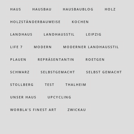
HAUS
HAUSBAU
HAUSBAUBLOG
HOLZ
HOLZSTÄNDERBAUWEISE
KOCHEN
LANDHAUS
LANDHAUSSTIL
LEIPZIG
LIFE 7
MODERN
MODERNER LANDHAUSSTIL
PLAUEN
REPRÄSENTANTIN
ROETGEN
SCHWARZ
SELBSTGEMACHT
SELBST GEMACHT
STOLLBERG
TEST
THALHEIM
UNSER HAUS
UPCYCLING
WORBLA'S FINEST ART
ZWICKAU