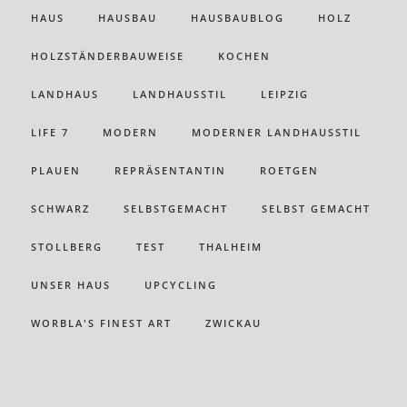
HAUS
HAUSBAU
HAUSBAUBLOG
HOLZ
HOLZSTÄNDERBAUWEISE
KOCHEN
LANDHAUS
LANDHAUSSTIL
LEIPZIG
LIFE 7
MODERN
MODERNER LANDHAUSSTIL
PLAUEN
REPRÄSENTANTIN
ROETGEN
SCHWARZ
SELBSTGEMACHT
SELBST GEMACHT
STOLLBERG
TEST
THALHEIM
UNSER HAUS
UPCYCLING
WORBLA'S FINEST ART
ZWICKAU