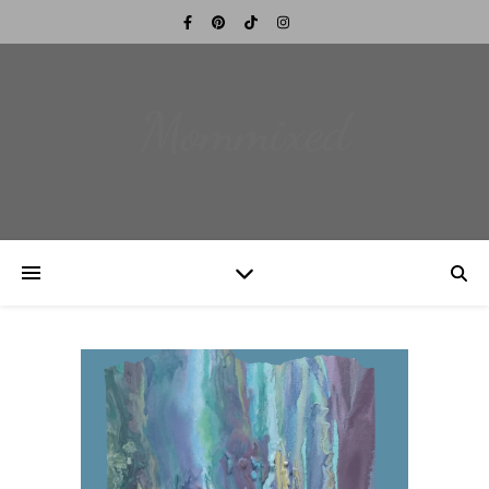
Mommixed