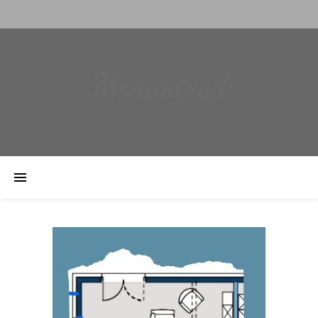
Mommixed