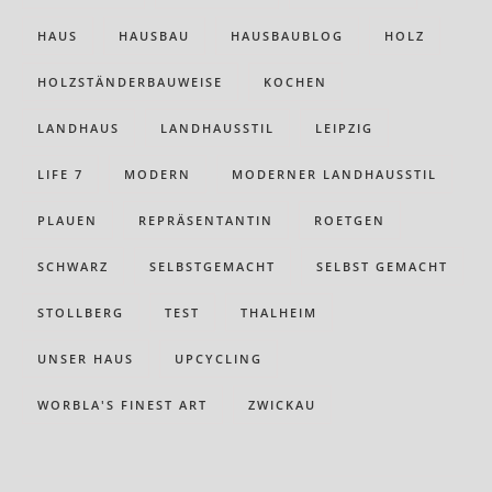
HAUS
HAUSBAU
HAUSBAUBLOG
HOLZ
HOLZSTÄNDERBAUWEISE
KOCHEN
LANDHAUS
LANDHAUSSTIL
LEIPZIG
LIFE 7
MODERN
MODERNER LANDHAUSSTIL
PLAUEN
REPRÄSENTANTIN
ROETGEN
SCHWARZ
SELBSTGEMACHT
SELBST GEMACHT
STOLLBERG
TEST
THALHEIM
UNSER HAUS
UPCYCLING
WORBLA'S FINEST ART
ZWICKAU