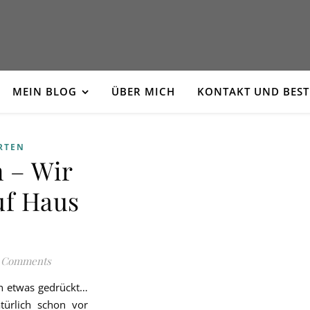
MEIN BLOG
ÜBER MICH
KONTAKT UND BES
RTEN
n – Wir
uf Haus
 Comments
ch etwas gedrückt…
türlich schon vor