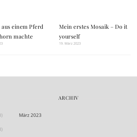
h aus einem Pferd
Mein erstes Mosaik – Do it
nhorn machte
yourself
23
19. März 2023
ARCHIV
0)
März 2023
8)