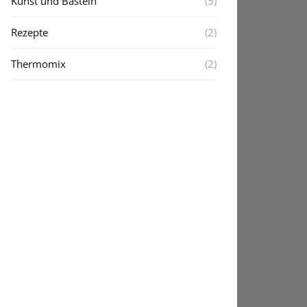
Kunst und Basteln
(5)
Rezepte
(2)
Thermomix
(2)