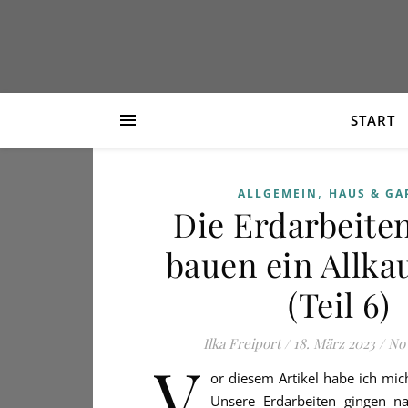
START
,
ALLGEMEIN
HAUS & GA
Die Erdarbeite
bauen ein Allka
(Teil 6)
Ilka Freiport
/
18. März 2023
/
No
V
or diesem Artikel habe ich mi
Unsere Erdarbeiten gingen na