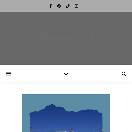
Mommixed