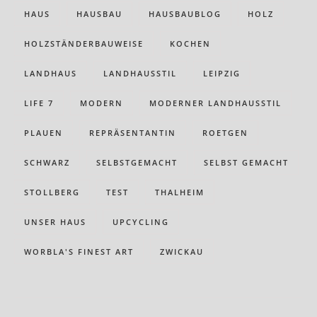
HAUS
HAUSBAU
HAUSBAUBLOG
HOLZ
HOLZSTÄNDERBAUWEISE
KOCHEN
LANDHAUS
LANDHAUSSTIL
LEIPZIG
LIFE 7
MODERN
MODERNER LANDHAUSSTIL
PLAUEN
REPRÄSENTANTIN
ROETGEN
SCHWARZ
SELBSTGEMACHT
SELBST GEMACHT
STOLLBERG
TEST
THALHEIM
UNSER HAUS
UPCYCLING
WORBLA'S FINEST ART
ZWICKAU