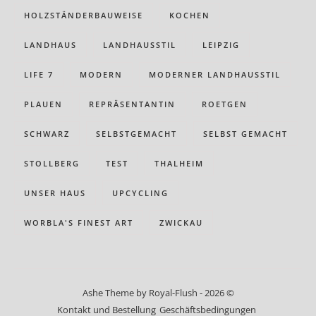
HOLZSTÄNDERBAUWEISE
KOCHEN
LANDHAUS
LANDHAUSSTIL
LEIPZIG
LIFE 7
MODERN
MODERNER LANDHAUSSTIL
PLAUEN
REPRÄSENTANTIN
ROETGEN
SCHWARZ
SELBSTGEMACHT
SELBST GEMACHT
STOLLBERG
TEST
THALHEIM
UNSER HAUS
UPCYCLING
WORBLA'S FINEST ART
ZWICKAU
Ashe Theme by Royal-Flush - 2026 ©
Kontakt und Bestellung
Geschäftsbedingungen