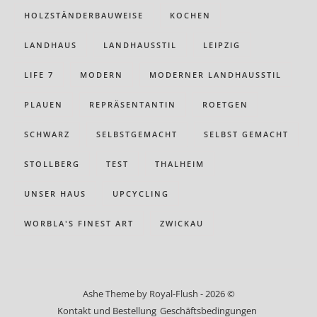
HOLZSTÄNDERBAUWEISE
KOCHEN
LANDHAUS
LANDHAUSSTIL
LEIPZIG
LIFE 7
MODERN
MODERNER LANDHAUSSTIL
PLAUEN
REPRÄSENTANTIN
ROETGEN
SCHWARZ
SELBSTGEMACHT
SELBST GEMACHT
STOLLBERG
TEST
THALHEIM
UNSER HAUS
UPCYCLING
WORBLA'S FINEST ART
ZWICKAU
Ashe Theme by Royal-Flush - 2026 ©
Kontakt und Bestellung
Geschäftsbedingungen