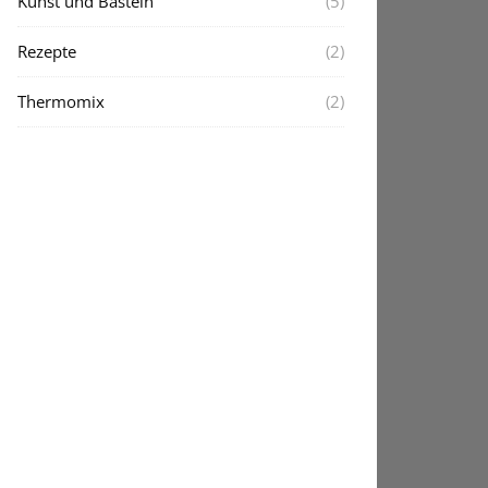
Kunst und Basteln
(5)
Rezepte
(2)
Thermomix
(2)