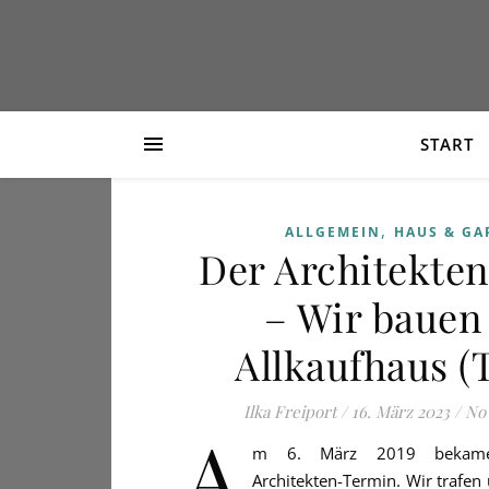
START
,
ALLGEMEIN
HAUS & GA
Der Architekte
– Wir bauen
Allkaufhaus (T
Ilka Freiport
/
16. März 2023
/
No
A
m 6. März 2019 bekame
Architekten-Termin. Wir trafen